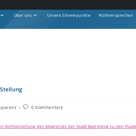
Über uns
Unsere Schwerpunkte
Wahlversprechen
Stellung
sparenz
0 Kommentare
en Richtigstellung des Magistrats der Stadt Bad König zu den Flugb