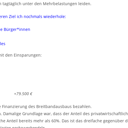
en tagtäglich unter den Mehrbelastungen leiden.
ren Ziel ich nochmals wiederhole:
ie Bürger*innen
les
mit den Einsparungen:
30% = +79.500 €
die Finanzierung des Breitbandausbaus bezahlen.
. Damalige Grundlage war, dass der Anteil des privatwirtschaftl
liche Anteil bereits mehr als 60%. Das ist das dreifache gegenüber 
 Kosten nachzuverhandeln.