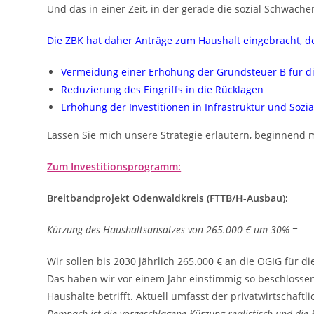
Und das in einer Zeit, in der gerade die sozial Schwach
Die ZBK hat daher Anträge zum Haushalt eingebracht, de
Vermeidung einer Erhöhung der Grundsteuer B für d
Reduzierung des Eingriffs in die Rücklagen
Erhöhung der Investitionen in Infrastruktur und Sozia
Lassen Sie mich unsere Strategie erläutern, beginnend 
Zum Investitionsprogramm:
Breitbandprojekt Odenwaldkreis (FTTB/H-Ausbau):
Kürzung des Haushaltsansatzes von 265.000 € um 
Wir sollen bis 2030 jährlich 265.000 € an die OGIG für 
Das haben wir vor einem Jahr einstimmig so beschlossen
Haushalte betrifft. Aktuell umfasst der privatwirtschaft
Demnach ist die vorgeschlagene Kürzung realistisch und die