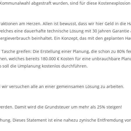
 Kommunalwahl abgestraft wurden, sind für diese Kostenexplosion 
Fraktionen am Herzen. Allen ist bewusst, dass wir hier Geld in 
welches eine dauerhafte technische Lösung mit 30 Jahren Garanti
rgieverbrauch beinhaltet. Ein Konzept, das mit den geplanten Ha
 Tasche greifen: Die Erstellung einer Planung, die schon zu 80% fe
n, welches bereits 180.000 € Kosten für eine unbrauchbare Planu
o soll die Umplanung kostenlos durchführen.
d wir versuchen alle an einer gemeinsamen Lösung zu arbeiten.
erden. Damit wird die Grundsteuer um mehr als 25% steigen!
rhöhung. Dieses Statement ist eine nahezu zynische Entfremdung v