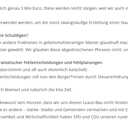
ich genau 3 Mio Euro. Diese werden leicht steigen, weil wir auch 
 verwendet werden, um die sonst zwangsläufige Erstellung eines H
die Schuldigen?
 andere Fraktionen in gebetsmühlenartiger Manier glaubhaft ma
tion gewählt. Wir glauben diese abgedroschenen Phrasen nicht, un
s dramatischer Fehlentscheidungen und Fehlplanungen.
überstimmt und oft auch dümmlich belächelt:
ehlentscheidungen soll nun den Bürger*innen durch Steuererhöhu
ch Momart und natürlich die Kita Zell.
 bewusst sein müssen, dass wir uns diesen Luxus-Bau nicht leiste
e es andere – starke- Städte und Gemeinden vormachen und mit E
rsamkeit und Wirtschaftlichkeit haben SPD und CDU unseren zuvor