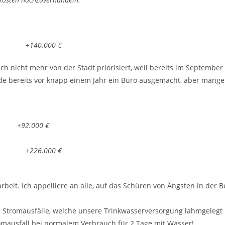
= +140.000 €
 auch nicht mehr von der Stadt priorisiert, weil bereits im Septem
urde bereits vor knapp einem Jahr ein Büro ausgemacht, aber mange
2.000 €
0 €
beit. Ich appelliere an alle, auf das Schüren von Ängsten in der 
e Stromausfälle, welche unsere Trinkwasserversorgung lahmgelegt 
mausfall bei normalem Verbrauch für 2 Tage mit Wasser!