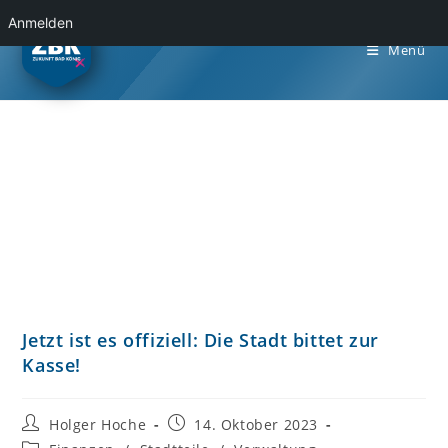
Anmelden
Menü
Zum
Inhalt
springen
Jetzt ist es offiziell: Die Stadt bittet zur
Kasse!
Beitrags-
Beitrag
Holger Hoche
14. Oktober 2023
Autor:
veröffentlicht:
Beitrags-