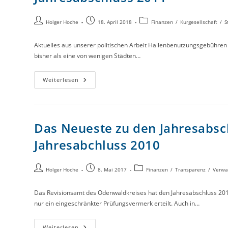
Holger Hoche
18. April 2018
Finanzen
/
Kurgesellschaft
/
S
Aktuelles aus unserer politischen Arbeit Hallenbenutzungsgebühr
bisher als eine von wenigen Städten…
Weiterlesen
Das Neueste zu den Jahresabsch
Jahresabchluss 2010
Holger Hoche
8. Mai 2017
Finanzen
/
Transparenz
/
Verwa
Das Revisionsamt des Odenwaldkreises hat den Jahresabschluss 2
nur ein eingeschränkter Prüfungsvermerk erteilt. Auch in…
Weiterlesen