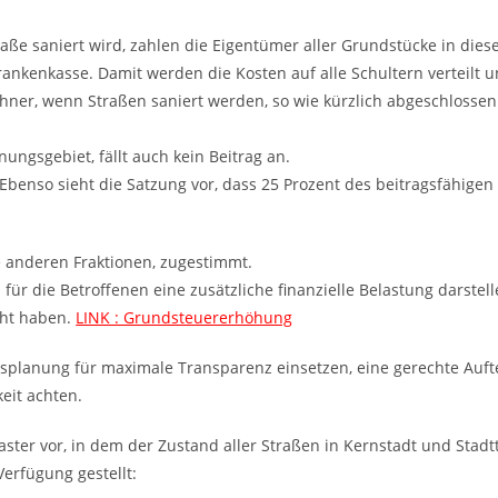
e saniert wird, zahlen die Eigentümer aller Grundstücke in diese
Krankenkasse. Damit werden die Kosten auf alle Schultern verteilt
wohner, wenn Straßen saniert werden, so wie kürzlich abgeschlossen
ungsgebiet, fällt auch kein Beitrag an.
n. Ebenso sieht die Satzung vor, dass 25 Prozent des beitragsfähig
.
e anderen Fraktionen, zugestimmt.
r die Betroffenen eine zusätzliche finanzielle Belastung darstell
öht haben.
LINK : Grundsteuererhöhung
gsplanung für maximale Transparenz einsetzen, eine gerechte Aufte
eit achten.
ataster vor, in dem der Zustand aller Straßen in Kernstadt und Stad
erfügung gestellt: