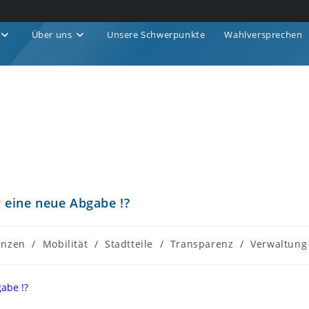
Über uns
Unsere Schwerpunkte
Wahlversprechen
eine neue Abgabe !?
anzen
/
Mobilität
/
Stadtteile
/
Transparenz
/
Verwaltung
abe !?